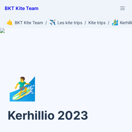
BKT Kite Team
🤙
✈️
🏄‍♂️
BKT Kite Team
/
Les kite trips
/
Kite trips
/
Kerhil
🏄‍♂️
Kerhillio 2023